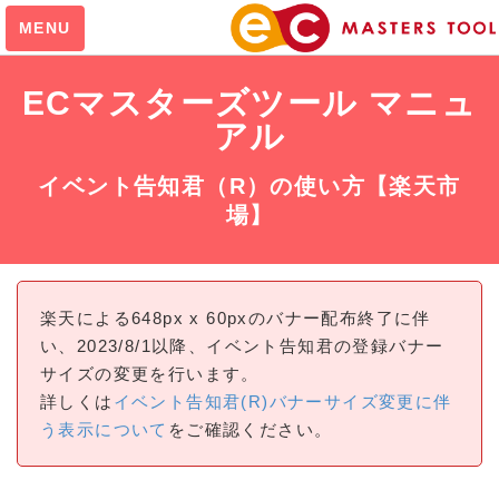
MENU
ECマスターズツール マニュ
ホームへ戻る
アル
ツール一覧へ
イベント告知君（R）の使い方【楽天市
場】
初期設定
ショップのデザインに合
わせてタグを作成
楽天による648px x 60pxのバナー配布終了に伴
ショップに合わせてカス
い、2023/8/1以降、イベント告知君の登録バナー
タマイズ
サイズの変更を行います。
カスタムイベント登録
詳しくは
イベント告知君(R)バナーサイズ変更に伴
よくある質問
う表示について
をご確認ください。