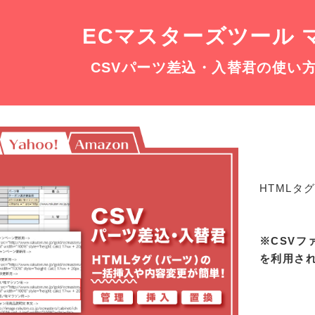
ECマスターズツール 
CSVパーツ差込・入替君の使い
HTMLタ
※CSVフ
を利用さ